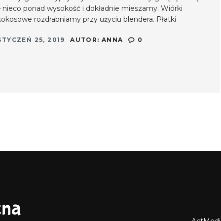
– nieco ponad wysokość i dokładnie mieszamy. Wiórki
kokosowe rozdrabniamy przy użyciu blendera. Płatki
jaglane, zmielone wiórki kokosowe i syrop klonowy
STYCZEŃ 25, 2019
AUTOR:
ANNA
0
miksujemy na gładką masę, a następnie dodajemy
łyżeczkę musu kokosowego.
ActMedi