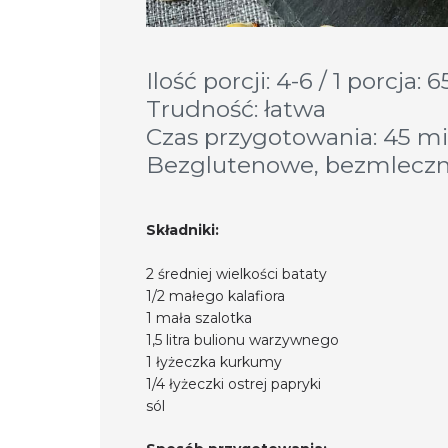
Ilość porcji: 4-6 / 1 porcja: 6
Trudność: łatwa
Czas przygotowania: 45 m
Bezglutenowe, bezmleczn
Składniki:
2 średniej wielkości bataty
1/2 małego kalafiora
1 mała szalotka
1,5 litra bulionu warzywnego
1 łyżeczka kurkumy
1/4 łyżeczki ostrej papryki
sól