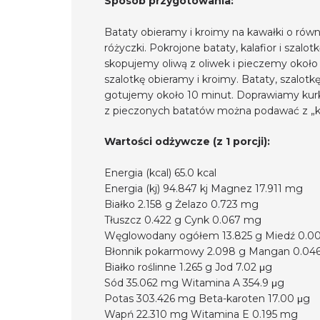
Sposób przygotowania:
Bataty obieramy i kroimy na kawałki o równe
różyczki. Pokrojone bataty, kalafior i szalo
skopujemy oliwą z oliwek i pieczemy około
szalotkę obieramy i kroimy. Bataty, szalot
gotujemy około 10 minut. Doprawiamy kurk
z pieczonych batatów można podawać z „kl
Wartości odżywcze (z 1 porcji):
Energia (kcal) 65.0 kcal
Energia (kj) 94.847 kj Magnez 17.911 mg
Białko 2.158 g Żelazo 0.723 mg
Tłuszcz 0.422 g Cynk 0.067 mg
Węglowodany ogółem 13.825 g Miedź 0.0
Błonnik pokarmowy 2.098 g Mangan 0.04
Białko roślinne 1.265 g Jod 7.02 μg
Sód 35.062 mg Witamina A 354.9 μg
Potas 303.426 mg Beta-karoten 17.00 μg
Wapń 22.310 mg Witamina E 0.195 mg