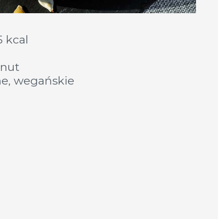
5 kcal
inut
e, wegańskie