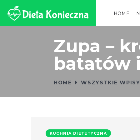
HOME
N
Zupa – k
batatów i
HOME
WSZYSTKIE WPIS
KUCHNIA DIETETYCZNA