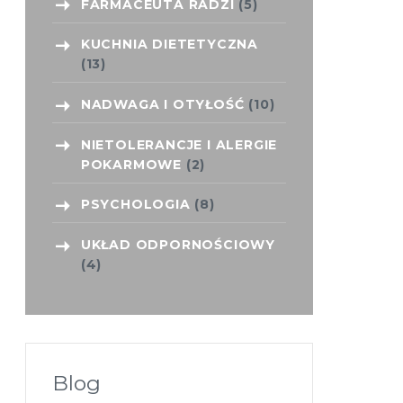
FARMACEUTA RADZI
(5)
KUCHNIA DIETETYCZNA
(13)
NADWAGA I OTYŁOŚĆ
(10)
NIETOLERANCJE I ALERGIE
POKARMOWE
(2)
PSYCHOLOGIA
(8)
UKŁAD ODPORNOŚCIOWY
(4)
Blog