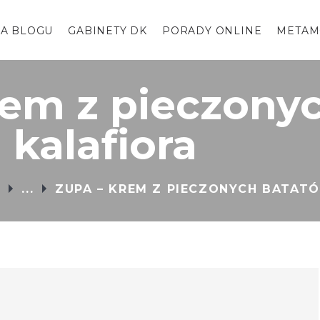
HOME
A BLOGU
GABINETY DK
PORADY ONLINE
METAM
NA BLOGU
GABINETY DK
rem z pieczony
PORADY ONLINE
 kalafiora
METAMORFOZY
FAQ
Y
...
ZUPA – KREM Z PIECZONYCH BATATÓ