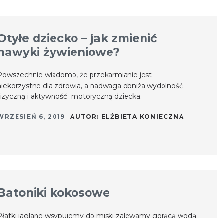
Otyłe dziecko – jak zmienić
nawyki żywieniowe?
Powszechnie wiadomo, że przekarmianie jest
niekorzystne dla zdrowia, a nadwaga obniża wydolność
fizyczną i aktywność motoryczną dziecka.
WRZESIEŃ 6, 2019
AUTOR:
ELŻBIETA KONIECZNA
Batoniki kokosowe
Płatki jaglane wsypujemy do miski zalewamy gorącą wodą