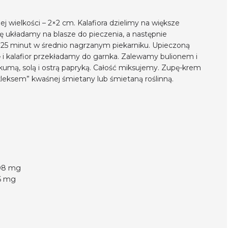
j wielkości – 2×2 cm. Kalafiora dzielimy na większe
tkę układamy na blasze do pieczenia, a następnie
 25 minut w średnio nagrzanym piekarniku. Upieczoną
kę i kalafior przekładamy do garnka. Zalewamy bulionem i
umą, solą i ostrą papryką. Całość miksujemy. Zupę-krem
eksem” kwaśnej śmietany lub śmietaną roślinną.
08 mg
6 mg