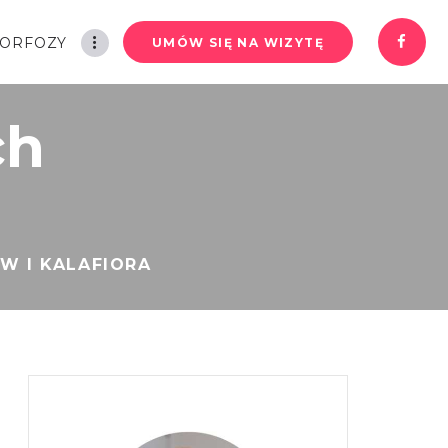
ORFOZY
UMÓW SIĘ NA WIZYTĘ
ch
W I KALAFIORA